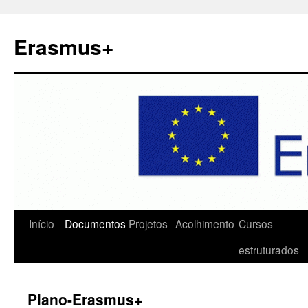
Erasmus+
Saltar
Início
Documentos
Projetos
Acolhimento
Cursos
para
estruturados
o
Plano-Erasmus+
conteúdo